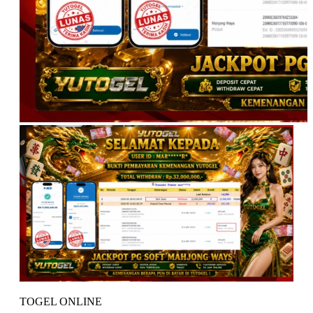
TOGEL ONLINE