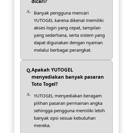
dicari?
Banyak pengguna mencari
YUTOGEL karena dikenal memiliki
akses login yang cepat, tampilan
yang sederhana, serta sistem yang
dapat digunakan dengan nyaman
melalui berbagai perangkat.
Apakah YUTOGEL
menyediakan banyak pasaran
Toto Togel?
YUTOGEL menyediakan beragam
pilihan pasaran permainan angka
sehingga pengguna memiliki lebih
banyak opsi sesuai kebutuhan
mereka.