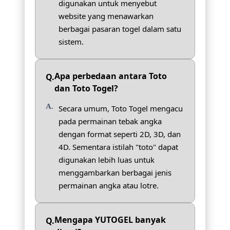
digunakan untuk menyebut
website yang menawarkan
berbagai pasaran togel dalam satu
sistem.
Apa perbedaan antara Toto
dan Toto Togel?
Secara umum, Toto Togel mengacu
pada permainan tebak angka
dengan format seperti 2D, 3D, dan
4D. Sementara istilah "toto" dapat
digunakan lebih luas untuk
menggambarkan berbagai jenis
permainan angka atau lotre.
Mengapa YUTOGEL banyak