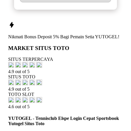
Nikmati
Bonus Deposit 5%
Bagi Pemain Setia
YUTOGEL!
MARKET SITUS TOTO
SITUS TERPERCAYA
4.9 out of 5
SITUS TOTO
4.9 out of 5
TOTO SLOT
4.6 out of 5
YUTOGEL - Tennisclub Elspe Login Cepat Sportsbook
Yutogel Situs Toto