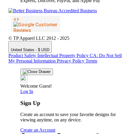
© TP Apparel LLC 2012 - 2025
United States - $ USD
Product Safety
Intellectual Property Policy
CA: Do Not Sell
My Personal Information
Privacy Policy
Terms
Welcome Guest!
Log In
Sign Up
Create an account to save your favorite designs for
viewing anytime, on any device.
Create an Account