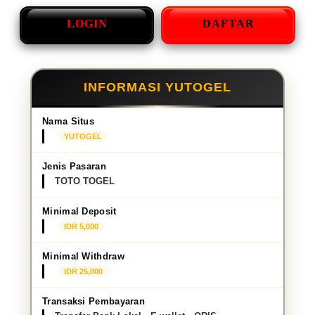
LOGIN
DAFTAR
INFORMASI YUTOGEL
Nama Situs
YUTOGEL
Jenis Pasaran
TOTO TOGEL
Minimal Deposit
IDR 5,000
Minimal Withdraw
IDR 25,000
Transaksi Pembayaran