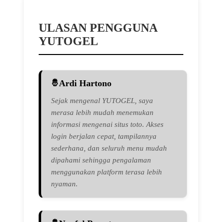
ULASAN PENGGUNA
YUTOGEL
Ardi Hartono
Sejak mengenal YUTOGEL, saya
merasa lebih mudah menemukan
informasi mengenai situs toto. Akses
login berjalan cepat, tampilannya
sederhana, dan seluruh menu mudah
dipahami sehingga pengalaman
menggunakan platform terasa lebih
nyaman.